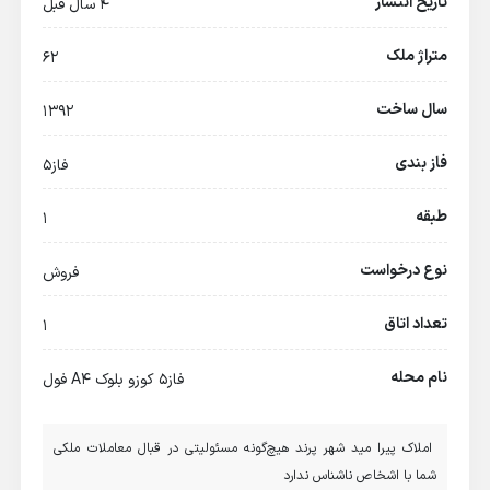
تاریخ انتشار
4 سال قبل
متراژ ملک
۶۲
سال ساخت
۱۳۹۲
فاز بندی
فاز5
طبقه
۱
نوع درخواست
فروش
تعداد اتاق
۱
نام محله
فاز۵ کوزو بلوک A4 فول
املاک پیرا مید شهر پرند هیچ‌گونه مسئولیتی در قبال معاملات ملکی
شما با اشخاص ناشناس ندارد