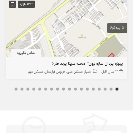
1294 بازدید
پرند
فاز6
تماس بگیرید
پروژه پردال سازه زون۲ محله سینا پرند فاز۶
3 سال قبل
امتیاز مسکن ملی
فروش آپارتمان
مسکن مهر