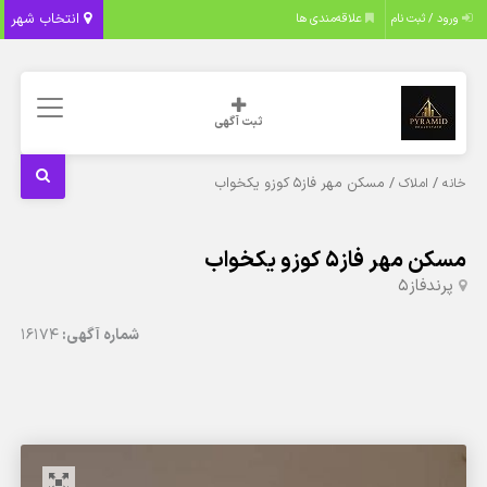
انتخاب شهر
ورود / ثبت نام
علاقه‌مندی ها
ثبت آگهی
/
/ مسکن مهر فاز۵ کوزو یکخواب
خانه
املاک
مسکن مهر فاز۵ کوزو یکخواب
پرند
فاز5
شماره آگهی:
16174