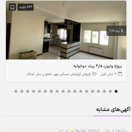
866 بازدید
پرند
فاز6
پروژه وایون فاز۶ پرند دوخوابه
3 سال قبل
فروش آپارتمان
مسکن مهر
تعاونی ساز
املاک
آگهی‌های مشابه